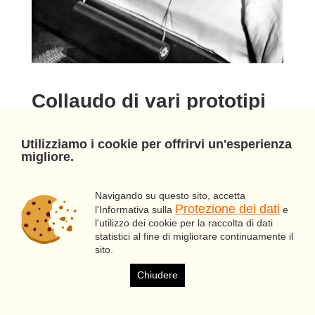
Collaudo di vari prototipi
Prototipo di un rivelatore fissato da due rulli.
Utilizziamo i cookie per offrirvi un'esperienza
Questo avrebbero potuto contenere le
migliore.
batterie rotonde e i circuiti elettrici ed essere
arrotolato per la spedizione.
Navigando su questo sito, accetta
Protezione dei dati
l'Informativa sulla
e
l'utilizzo dei cookie per la raccolta di dati
statistici al fine di migliorare continuamente il
sito.
Chiudere