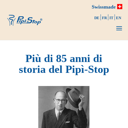
Swissmade
DE
FR
IT
EN
Più di 85 anni di
storia del Pipì-Stop